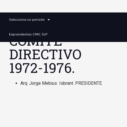
Seleccione un periodo
Expresidentes CMIC SLP
COMITÉ
DIRECTIVO
1972-1976.
Arq. Jorge Mebius Isbrant. PRESIDENTE.