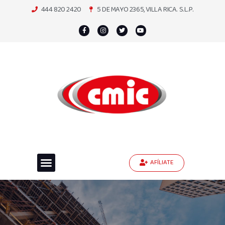
444 820 2420
5 DE MAYO 2365, VILLA RICA. S.L.P.
AFÍLIATE