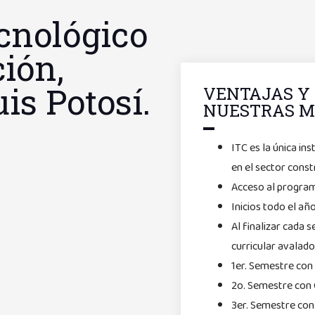
ecnológico
ción,
s Potosí.
VENTAJAS Y 
NUESTRAS M
ITC es la única in
en el sector const
Acceso al program
Inicios todo el a
Al finalizar cada 
curricular avalado
1er. Semestre co
2o. Semestre con 
3er. Semestre con