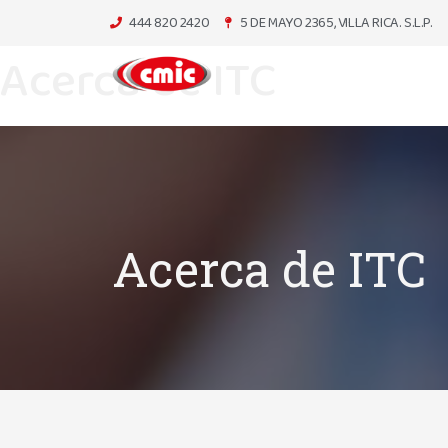
444 820 2420
5 DE MAYO 2365, VILLA RICA. S.L.P.
Acerca de ITC
Acerca de ITC