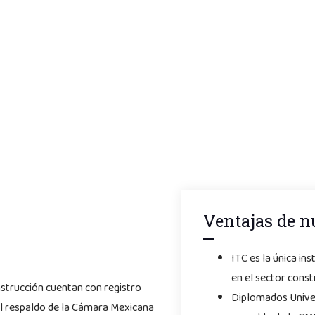
Ventajas de n
ITC es la única in
en el sector const
strucción cuentan con registro
Diplomados Univers
 el respaldo de la Cámara Mexicana