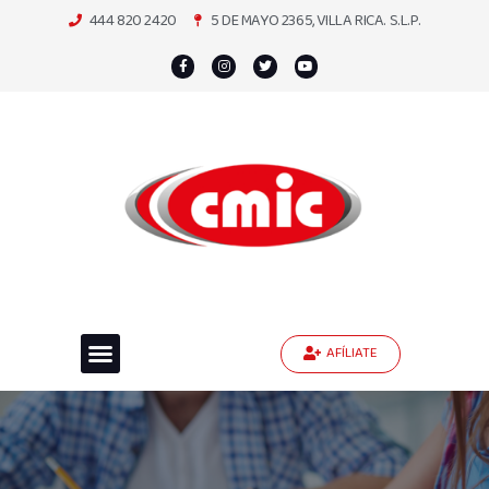
444 820 2420
5 DE MAYO 2365, VILLA RICA. S.L.P.
AFÍLIATE