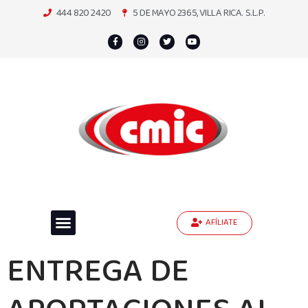
444 820 2420
5 DE MAYO 2365, VILLA RICA. S.L.P.
AFÍLIATE
ENTREGA DE